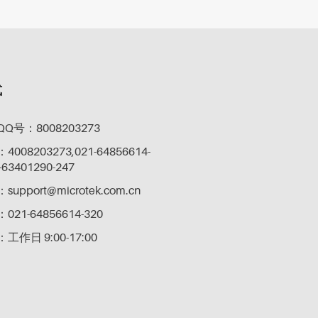
式
Q号：8008203273
08203273,021-64856614-
-63401290-247
pport@microtek.com.cn
21-64856614-320
作日 9:00-17:00