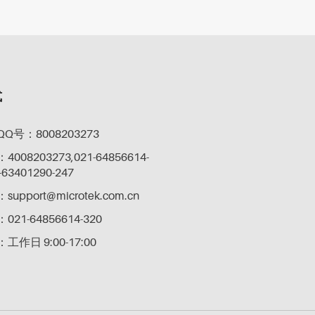
式
Q号：8008203273
08203273,021-64856614-
-63401290-247
pport@microtek.com.cn
21-64856614-320
作日 9:00-17:00