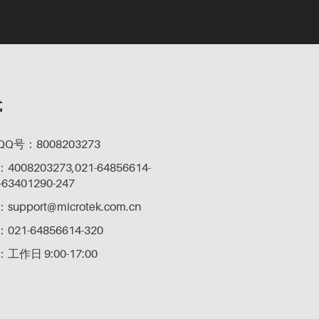
式
Q号：8008203273
08203273,021-64856614-
-63401290-247
pport@microtek.com.cn
21-64856614-320
作日 9:00-17:00