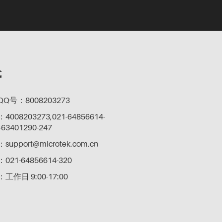
式
Q号：8008203273
08203273,021-64856614-
-63401290-247
pport@microtek.com.cn
21-64856614-320
作日 9:00-17:00