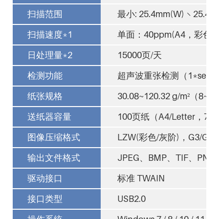
扫描范围
最小: 25.4mm(W) × 25.4
扫描速度*1
单面：40ppm(A4，彩色/灰
日处理量*2
15000页/天
检测功能
超声波重张检测（1*sens
纸张规格
30.08~120.32 g/m²（8~
送纸器容量
100页纸（A4/Letter，70
图像压缩格式
LZW(彩色/灰阶)，G3/G4(
输出文件格式
JPEG、BMP、TIF、PNG
驱动接口
标准 TWAIN
接口类型
USB2.0