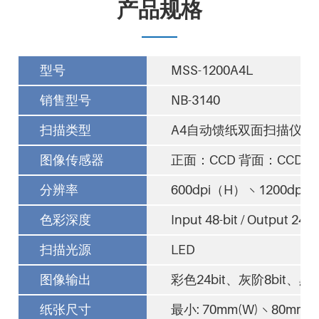
产品规格
型号
MSS-1200A4L
销售型号
NB-3140
扫描类型
A4自动馈纸双面扫描仪
图像传感器
正面：CCD 背面：CCD
分辨率
600dpi（H） × 1200dpi
色彩深度
Input 48-bit / Output 24-bi
扫描光源
LED
图像输出
彩色24bit、灰阶8bit
纸张尺寸
最小: 70mm(W) × 80mm(L