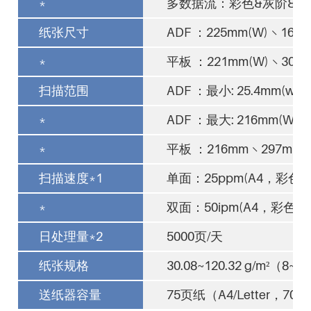
*
多数据流：彩色&灰阶&黑
纸张尺寸
ADF ：225mm(W) × 1651m
*
平板 ：221mm(W) × 301mm
扫描范围
ADF ：最小: 25.4mm(w) × 
*
ADF ：最大: 216mm(W) × 
*
平板 ：216mm × 297mm（ 8
扫描速度*1
单面：25ppm(A4，彩色/灰
*
双面：50ipm(A4，彩色/灰
日处理量*2
5000页/天
纸张规格
30.08~120.32 g/m²（8~32
送纸器容量
75页纸（A4/Letter，70g