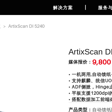
丨
解决方案
服务
板
>
ArtixScan DI 5240
ArtixScan D
9,80
媒体报价：
• 一机两用,自动馈
• 支持麒麟、统信U
• ADF侧掀，Hing
• 平板支援1200dp
• 搭配数据加工前端处
产品类型：
自动馈纸