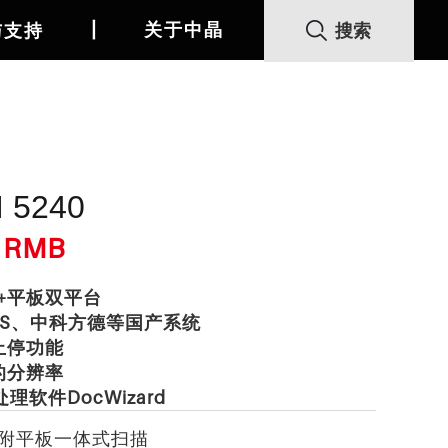
丨
关于中晶
与支持
I 5240
0 RMB
纸+平板双平台
OS、中科方德等国产系统
e止停功能
i的分辨率
理软件DocWizard
附平板一体式扫描