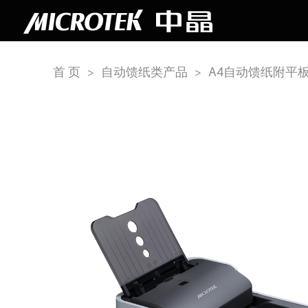
首 页
>
自动馈纸类产品
>
A4自动馈纸附平