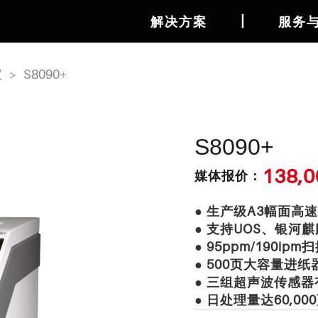
丨
解决方案
服务
仪
>
S8090+
S8090+
138,
媒体报价：
● 生产级A3幅面高
● 支持UOS、银河
● 95ppm/190ip
● 500页大容量进纸
● 三组超声波传感
● 日处理量达60,00