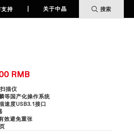
丨
关于中晶
与支持
000 RMB
速扫描仪
麒麟等国产化操作系统
m扫描速度USB3.1接口
器
器有效避免重张
0页