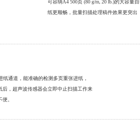
可容纳A4 500页 (80 g/m, 20 lb
纸更顺畅，批量扫描处理稿件效果更突出
个进纸通道，能准确的检测多页重张进纸，
纸后，超声波传感器会立即中止扫描工作来
不便。