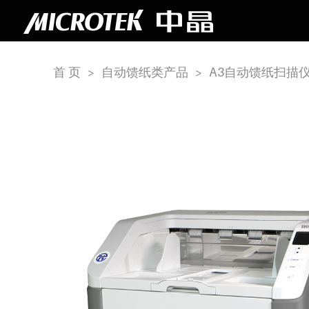
首 页
>
自动馈纸类产品
>
A3自动馈纸扫描