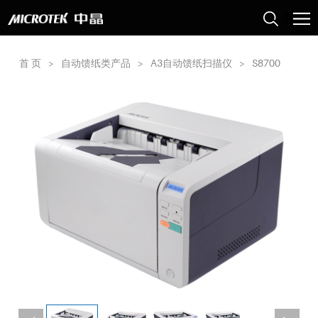
首 页
>
自动馈纸类产品
>
A3自动馈纸扫描仪
>
S8700