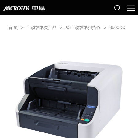
首 页
>
自动馈纸类产品
>
A3自动馈纸扫描仪
>
S500DC