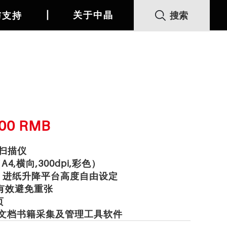
丨
关于中晶
与支持
000 RMB
速扫描仪
m（A4,横向,300dpi,彩色）
量，进纸升降平台高度自由设定
器有效避免重张
页
ard文档书籍采集及管理工具软件