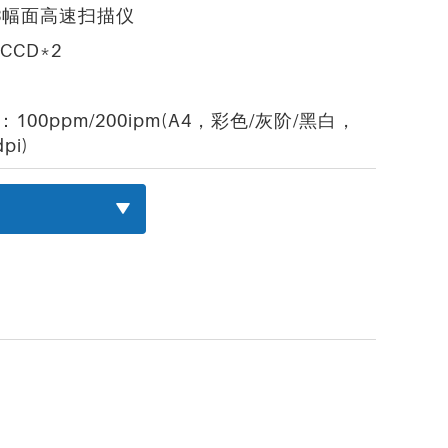
3幅面高速扫描仪
t CCD*2
：100ppm/200ipm(A4，彩色/灰阶/黑白，
pi)