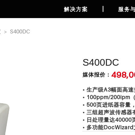
丨
解决方案
服务
仪
>
S400DC
S400DC
498,
媒体报价：
• 生产级A3幅面高
• 100ppm/200ip
• 500页进纸器容
• 三组超声波传感
• 日处理量达40000
• 多功能DocWiz