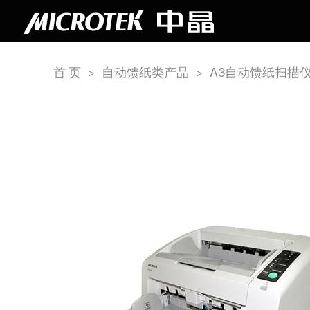
首 页
>
自动馈纸类产品
>
A3自动馈纸扫描